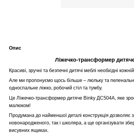
Опис
Ліжечко-трансформер дитяче 
Красиві, зручні та безпечні дитячі меблі необхідні кожній
Але ми пропонуємо щось більше – люльку та пеленальн
односпальне ліжко, робочий стіл та тумбу.
Це Ліжечко-трансформер дитяче Binky ДС504A, яке зро
малюком!
Продумана до найменшої деталі конструкція дозволяє 
новонародженого, так і школяра, а ще організувати збер
висувних ящиках.