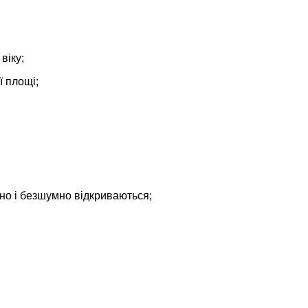
віку;
ї площі;
но і безшумно відкриваються;