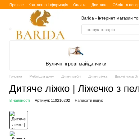
Перейти до основного контенту
Про нас
Контактна інформація
Оплата
Доставка
Обмін та пове
Barida - інтернет магазин т
Вуличні ігрові майданчики
Головна
Меблі для дому
Дитячі меблі
Дитячі ліжка
Дитячі ліжка Bi
Дитяче ліжко | Ліжечко з п
В наявності
Артикул: 110210202
Написати відгук