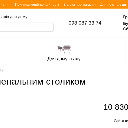
рнення
Політика конфіденційності
Відгуки про магазин
Для покупців ди
оварів для дому
Гр
098 087 33 74
Бу
Сб
Для дому і саду
nky
еленальним столиком
10 830
Увійти
дл
%