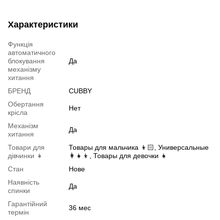
Характеристики
Функція
автоматичного
блокування
Да
механізму
хитання
БРЕНД
CUBBY
Обертання
Нет
крісла
Механізм
Да
хитання
Товари для
Товары для мальчика 👦🏻, Универсальные
дівчинки 👧
👩👧👦, Товары для девочки 👧
Стан
Нове
Наявність
Да
спинки
Гарантійний
36 мес
термін