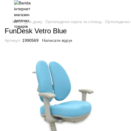
Меблі для дому
Ортопедичні парта та стілець
Ортопедичні с
FunDesk Vetro Blue
Артикул:
1990569
Написати відгук