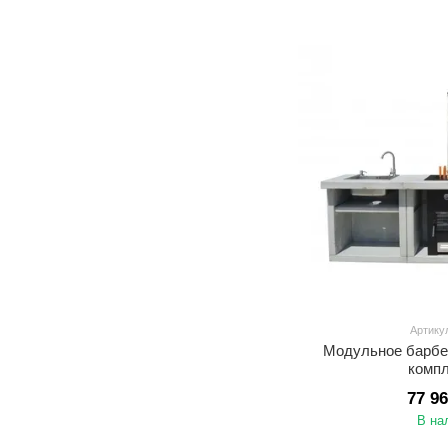
Артику
Модульное барбе
комп
77 9
В на