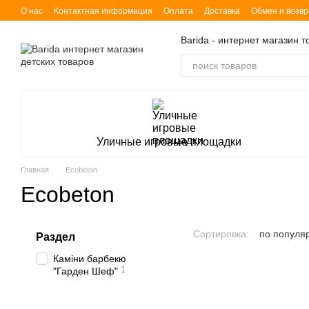
Перейти к основному контенту
О нас
Контактная информация
Оплата
Доставка
Обмен и возвр
Barida - интернет магазин 
Уличные игровые площадки
Главная
Ecobeton
Ecobeton
Сортировка:
по популя
Раздел
Каміни барбекю
1
"Гарден Шеф"