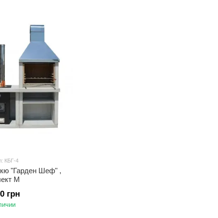
л: КБГ-4
кю "Гарден Шеф" ,
лект М
60 грн
личии