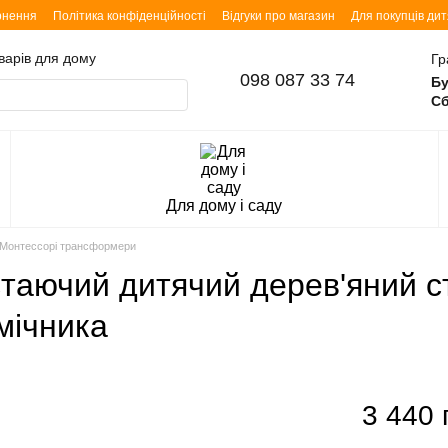
рнення
Політика конфіденційності
Відгуки про магазин
Для покупців ди
оварів для дому
Гр
098 087 33 74
Бу
Сб
Для дому і саду
Монтессорі трансформери
таючий дитячий дерев'яний ст
мічника
3 440 