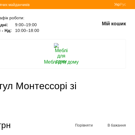
Укр
Рус
тячих майданчиків
афік роботи:
Мій кошик
дні:
9:00–19:00
 - Нд:
10:00–18:00
Меблі для дому
ул Монтессорі зі
грн
Порівняти
В бажання