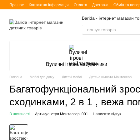
Перейти до основного контенту
Про нас
Контактна інформація
Оплата
Доставка
Обмін та пове
Barida - інтернет магазин т
Вуличні ігрові майданчики
Головна
Меблі для дому
Дитячі меблі
Дитяча кімната Монтессорі
Багатофункціональний зрос
сходинками, 2 в 1 , вежа по
В наявності
Артикул: стул Монтессорі 001
Написати відгук