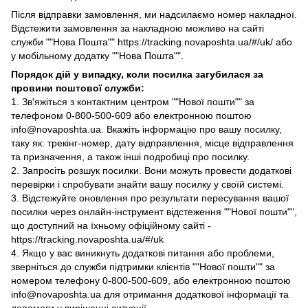
Після відправки замовлення, ми надсилаємо номер накладної.
Відстежити замовлення за накладною можливо на сайті
служби ""Нова Пошта"" https://tracking.novaposhta.ua/#/uk/ або
у мобільному додатку ""Нова Пошта"".
Порядок дій у випадку, коли посилка загубилася за
провини поштової служби:
1. Зв'яжіться з контактним центром ""Нової пошти"" за
телефоном 0-800-500-609 або електронною поштою
info@novaposhta.ua. Вкажіть інформацію про вашу посилку,
таку як: трекінг-номер, дату відправлення, місце відправлення
та призначення, а також інші подробиці про посилку.
2. Запросіть розшук посилки. Вони можуть провести додаткові
перевірки і спробувати знайти вашу посилку у своїй системі.
3. Відстежуйте оновлення про результати пересування вашої
посилки через онлайн-інструмент відстеження ""Нової пошти"",
що доступний на їхньому офіційному сайті -
https://tracking.novaposhta.ua/#/uk
4. Якщо у вас виникнуть додаткові питання або проблеми,
зверніться до служби підтримки клієнтів ""Нової пошти"" за
номером телефону 0-800-500-609, або електронною поштою
info@novaposhta.ua для отримання додаткової інформації та