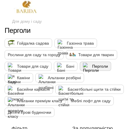
Для дому і саду
Перголи
Гойдалка садова
Газонна трава
Рослини для саду та городу
Товари для тварин
Товари для саду
Бані
Перголи
Каміни
Альтанки розбірні
Басейни каркасні
Баскетбольні щити та стійки
Альтанки преміум класу
Меблі лофт для саду
Дитячі ігрові будиночки
Фільтр
За популярністю