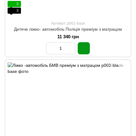
3
3
Артикул: p001-base
Дитяче ліжко- автомобіль Поліція преміум з матрацом
11 340 грн