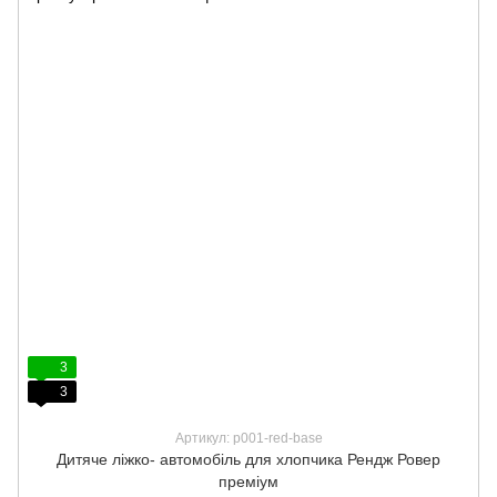
3
3
Артикул: p001-red-base
Дитяче ліжко- автомобіль для хлопчика Рендж Ровер
преміум