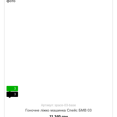
3
3
Артикул: space-03-base
Гоночне ліжко машинка Спейс БМВ 03
11 340 грн