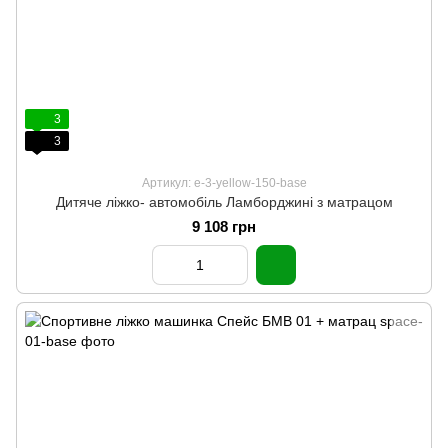
3
3
Артикул: e-3-yellow-150-base
Дитяче ліжко- автомобіль Ламборджині з матрацом
9 108 грн