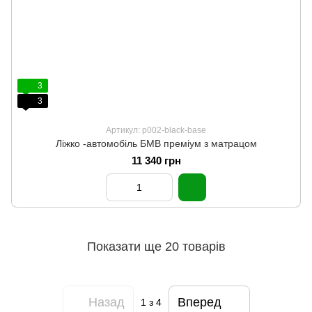
3
3
Артикул: p002-black-base
Ліжко -автомобіль БМВ преміум з матрацом
11 340 грн
Показати ще 20 товарів
Назад
Вперед
1
з 4