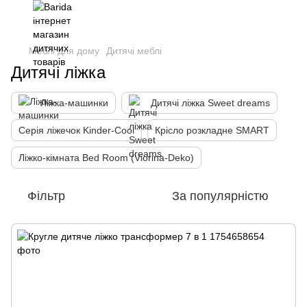
Меблі для дому
Дитячі меблі
Дитячі ліжка
Ліжка-машинки
Дитячі ліжка Sweet dreams
Серія ліжечок Kinder-Cool
Крісло розкладне SMART
Ліжко-кімната Bed Room (Viorina-Deko)
Фільтр
За популярністю