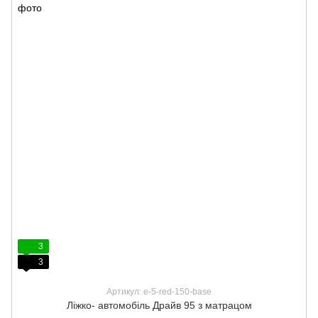
3
3
Артикул: e-5-red-150-base
Ліжко- автомобіль Драйв 95 з матрацом