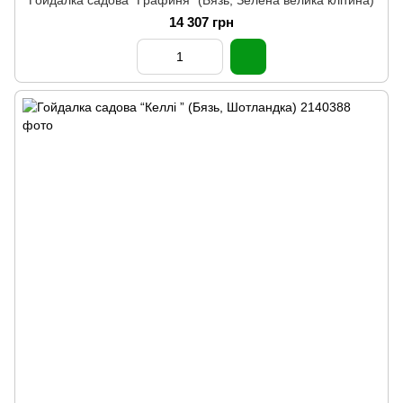
Гойдалка садова “Графиня” (Бязь, Зелена велика клітина)
14 307 грн