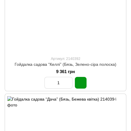
Артикул: 2140392
Гойдалка садова “Келлі” (Бязь, Зелено-сіра полоска)
9 361 грн