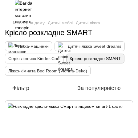
Меблі для дому
Дитячі меблі
Дитячі ліжка
Крісло розкладне SMART
Ліжка-машинки
Дитячі ліжка Sweet dreams
Серія ліжечок Kinder-Cool
Крісло розкладне SMART
Ліжко-кімната Bed Room (Viorina-Deko)
Фільтр
За популярністю