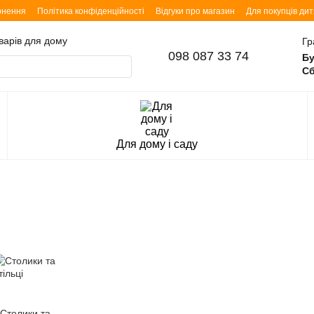
рнення
Політика конфіденційності
Відгуки про магазин
Для покупців ди
оварів для дому
Гр
098 087 33 74
Бу
Сб
Для дому і саду
Столики та