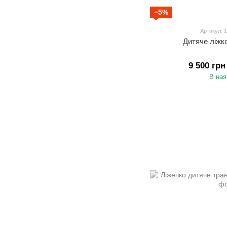
−5%
Артикул: 
Дитяче ліжко
9 500 грн
В ная