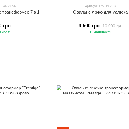
1754658654
Артикул: 1755196813
о трансформер 7 в 1
Овальне ліжко для малюка
0 грн
9 500 грн
10 000 грн
вності
В наявності