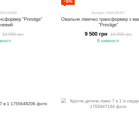
−5%
1843193568
Артикул: 1843196357
нсформер "Prestige"
Овальне ліжечко трансформер з ма
чневий
"Prestige"
9 500 грн
10 000 грн
10 000 грн
вності
В наявності