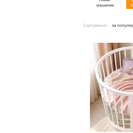
машинки
S
Сортування:
за популя