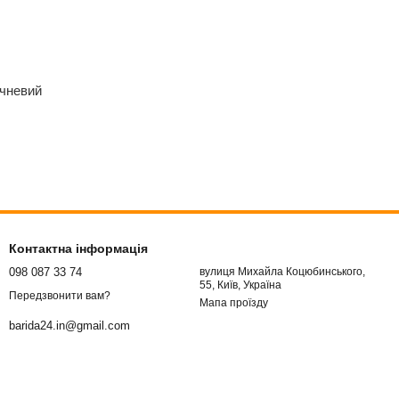
трансформери, коричневий
Контактна інформація
098 087 33 74
вулиця Михайла Коцюбинського,
55, Київ, Україна
Передзвонити вам?
Мапа проїзду
barida24.in@gmail.com