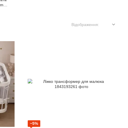
om
eko)
Відображення:
−5%