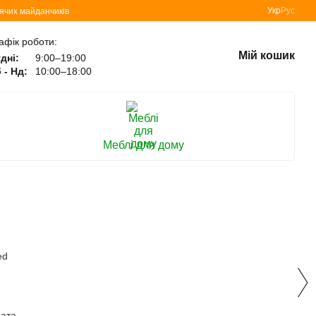
Укр
Рус
тячих майданчиків
афік роботи:
Мій кошик
дні:
9:00–19:00
 - Нд:
10:00–18:00
Меблі для дому
ната