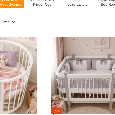
weet dreams
Kinder-Cool
розкладне
Bed Ro
SMART
(Viorina-D
рністю
−5%