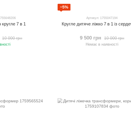
−5%
1755648206
Артикул: 1755047194
 кругле 7 в 1
Кругле дитяче ліжко 7 в 1 із серд
9 500 грн
10 000 грн
10 000 грн
вності
Немає в наявності