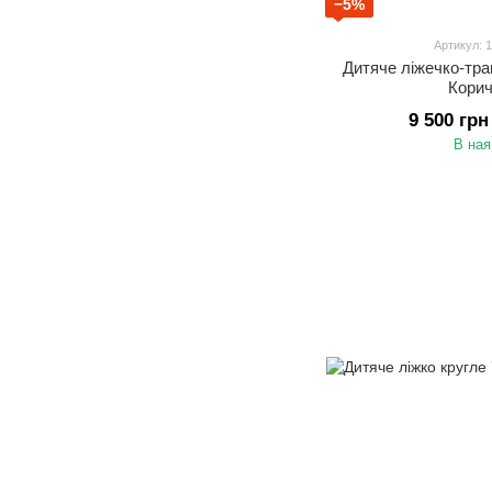
−5%
Артикул: 
Дитяче ліжечко-тра
Кори
9 500 грн
В ная