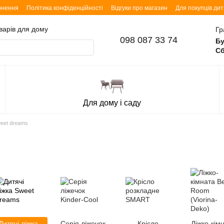
рнення
Політика конфіденційності
Відгуки про магазин
Для покупців ди
оварів для дому
Гр
098 087 33 74
Бу
Сб
Для дому і саду
weet dreams
Дитячі ліжка
Серія ліжечок
Крісло
Ліжко-кім