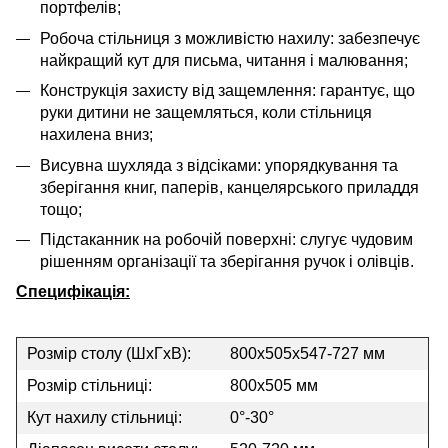
портфелів;
Робоча стільниця з можливістю нахилу: забезпечує
найкращий кут для письма, читання і малювання;
Конструкція захисту від защемлення: гарантує, що
руки дитини не защемляться, коли стільниця
нахилена вниз;
Висувна шухляда з відсіками: упорядкування та
зберігання книг, паперів, канцелярського приладдя
тощо;
Підстаканник на робочій поверхні: слугує чудовим
рішенням організації та зберігання ручок і олівців.
Специфікація:
Розмір столу (ШхГхВ):
800x505x547-727 мм
Розмір стільниці:
800x505 мм
Кут нахилу стільниці:
0°-30°