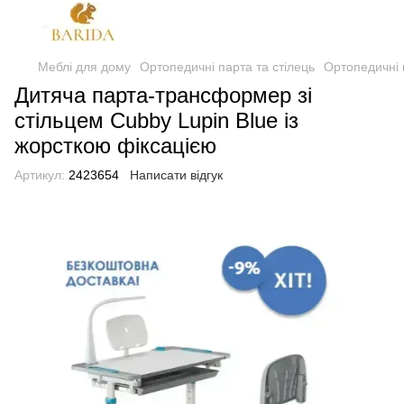
Меблі для дому
Ортопедичні парта та стілець
Ортопедичні 
Дитяча парта-трансформер зі
стільцем Cubby Lupin Blue із
жорсткою фіксацією
Артикул:
2423654
Написати відгук