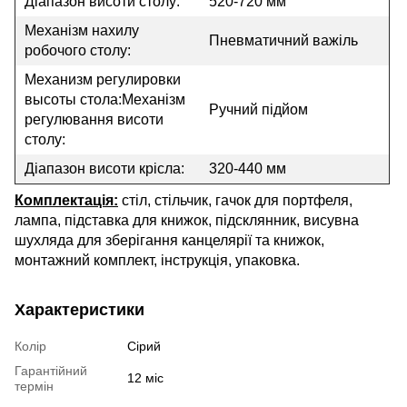
Діапазон висоти столу:
520-720 мм
Механізм нахилу
Пневматичний важіль
робочого столу:
Механизм регулировки
высоты стола:Механізм
Ручний підйом
регулювання висоти
столу:
Діапазон висоти крісла:
320-440 мм
Комплектація:
стіл, стільчик, гачок для портфеля,
лампа, підставка для книжок, підсклянник, висувна
шухляда для зберігання канцелярії та книжок,
монтажний комплект, інструкція, упаковка.
Характеристики
Колір
Сірий
Гарантійний
12 міс
термін