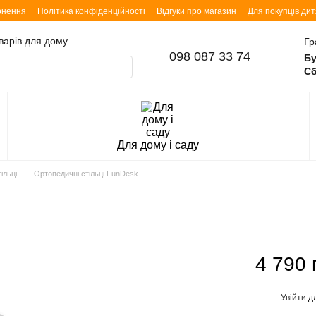
рнення
Політика конфіденційності
Відгуки про магазин
Для покупців ди
оварів для дому
Гр
098 087 33 74
Бу
Сб
Для дому і саду
ільці
Ортопедичні стільці FunDesk
4 790 
Увійти
дл
%