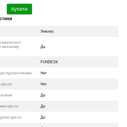
Купити
стики
Унисекс
втоматичного
я механізму
Да
FUNDESK
ія підлокітниками
Нет
 крісла
Нет
хитання
Да
нки крісла
Да
діння крісла
Да