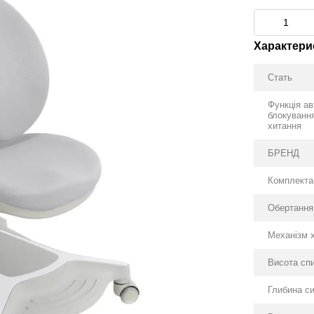
Характери
Стать
Функція а
блокуванн
хитання
БРЕНД
Комплектац
Обертання
Механізм 
Висота спи
Глибина си