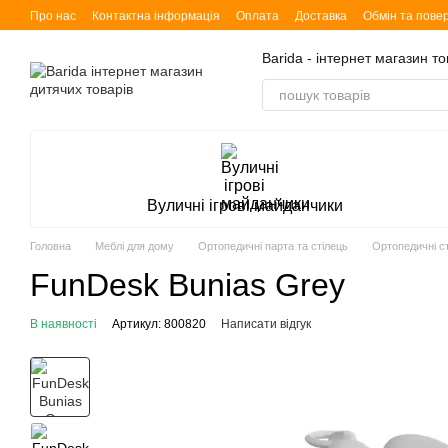
Перейти до основного контенту
Про нас
Контактна інформація
Оплата
Доставка
Обмін та пове
Barida - інтернет магазин т
Вуличні ігрові майданчики
Головна
Меблі для дому
Ортопедичні парта та стілець
Ортопедичні ст
FunDesk Bunias Grey
В наявності
Артикул: 800820
Написати відгук