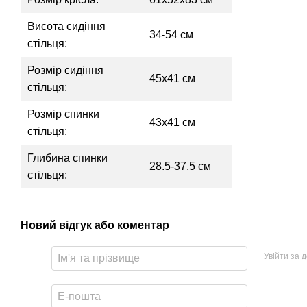
Висота сидіння
34-54 см
стільця:
Розмір сидіння
45x41 см
стільця:
Розмір спинки
43х41 см
стільця:
Глибина спинки
28.5-37.5 см
стільця:
Новий відгук або коментар
Увійти за 