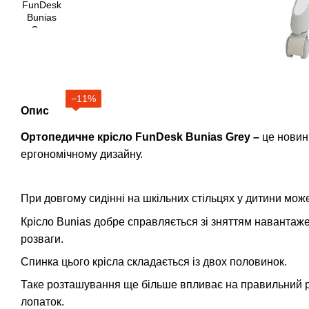
−11%
Опис
Ортопедичне крісло FunDesk Bunias Grey –
це новинк
ергономічному дизайну.
При довгому сидінні на шкільних стільцях у дитини мо
Крісло Bunias добре справляється зі зняттям навантаже
розваги.
Спинка цього крісла складається із двох половинок.
Таке розташування ще більше впливає на правильний р
лопаток.