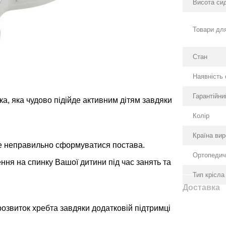
Висота сид
Товари для
Стан
Наявність
Гарантійни
а, яка чудово підійде активним дітям завдяки
Колір
Країна ви
же неправильно сформуватися постава.
Ортопедич
ння на спинку Вашої дитини під час занять та
Тип крісла
Доставка
озвиток хребта завдяки додатковій підтримці