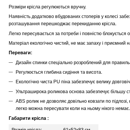
Розміри крісла регулюються вручну.
Наявність додатково вбудованих стоперів у колесі забезп
розташування перешкоджає перекиданню крісла.
Легко пересувається за потреби і повністю блокується о
Матеріал екологічно чистий, не має запаху і приємний н
Переваги:
Дизайн спинки спеціально розроблений для правиль
Регулюється глибина сидіння та висота.
Екологічно чиста PU піна забезпечує велику довговіч
Ультраширока роликова основа забезпечує більшу сті
ABS ролик не дозволяє довільно ковзати по підлозі, к
легко можна пересувати коли на ньому нікого немає.
Габарити крісла :
Розмір крісла:
61x52x83 см