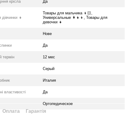
іння крісла
Да
Товары для мальчика 👦🏻,
 дівчинки 👧
Универсальные 👩👧👦, Товары для
девочки 👧
Нове
 спинки
Да
й термін
12 мес
Серый
робник
Италия
ні властивості
Да
Ортопедическое
Оплата
Гарантія