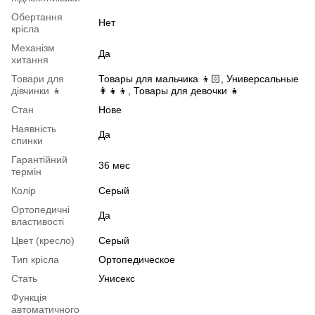
Обертання
Нет
крісла
Механізм
Да
хитання
Товари для
Товары для мальчика 👦🏻, Универсальные
дівчинки 👧
👩👧👦, Товары для девочки 👧
Стан
Нове
Наявність
Да
спинки
Гарантійний
36 мес
термін
Колір
Серый
Ортопедичні
Да
властивості
Цвет (кресло)
Серый
Тип крісла
Ортопедическое
Стать
Унисекс
Функція
автоматичного