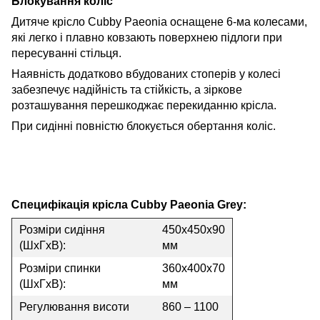
Блокування коліс
Дитяче крісло Cubby Paeonia оснащене 6-ма колесами,
які легко і плавно ковзають поверхнею підлоги при
пересуванні стільця.
Наявність додатково вбудованих стоперів у колесі
забезпечує надійність та стійкість, а зіркове
розташування перешкоджає перекиданню крісла.
При сидінні повністю блокується обертання коліс.
Специфікація крісла Cubby Paeonia Grey:
Розміри сидіння
450х450х90
(ШхГхВ):
мм
Розміри спинки
360х400х70
(ШхГхВ):
мм
Регулювання висоти
860 – 1100