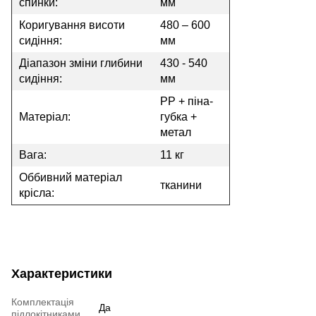
спинки:
мм
Коригування висоти
480 – 600
сидіння:
мм
Діапазон зміни глибини
430 - 540
сидіння:
мм
PP + піна-
Матеріал:
губка +
метал
Вага:
11 кг
Оббивний матеріал
тканини
крісла:
Характеристики
Комплектація
Да
підлокітниками