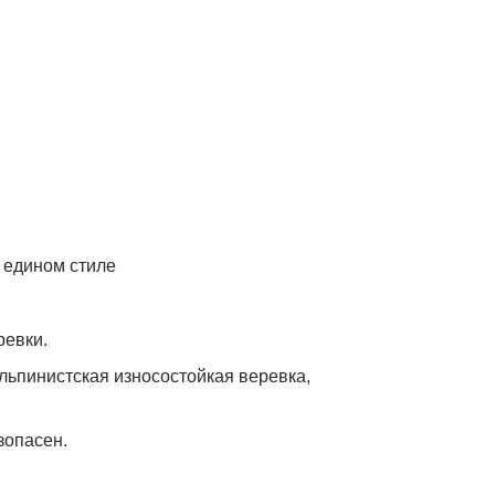
 едином стиле
ревки.
ьпинистская износостойкая веревка,
зопасен.