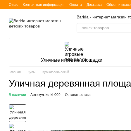
Перейти к основному контенту
О нас
Контактная информация
Оплата
Доставка
Обмен и возвр
Barida - интернет магазин 
Уличные игровые площадки
Главная
Кубы
Куб классический
Уличная деревянная площад
В наличии
Артикул: ku-kl-009
Оставить отзыв