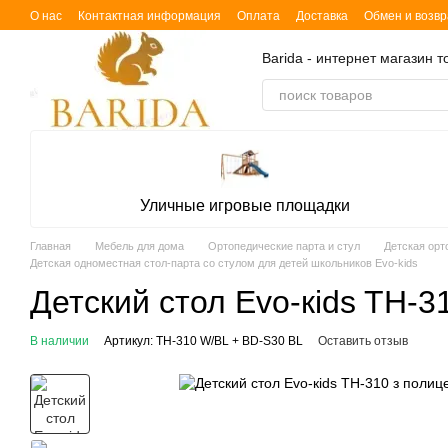
Перейти к основному контенту
О нас
Контактная информация
Оплата
Доставка
Обмен и возвр
Barida - интернет магазин 
Уличные игровые площадки
Главная
Мебель для дома
Ортопедические парта и стул
Детская орт
Детская одноместная стол-парта со стулом для детей школьников Evo-kids
Детский стол Evo-кids TH-3
В наличии
Артикул: TH-310 W/BL + BD-S30 BL
Оставить отзыв