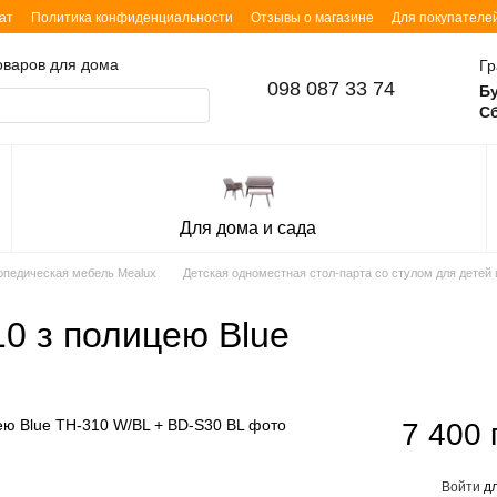
ат
Политика конфиденциальности
Отзывы о магазине
Для покупателе
товаров для дома
Гр
098 087 33 74
Б
Сб
Для дома и сада
опедическая мебель Mealux
Детская одноместная стол-парта со стулом для детей
10 з полицею Blue
7 400 
Войти
дл
%