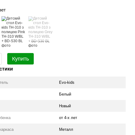
вет
Купить
стики
тель
Evo-kids
Белый
Новый
ебенка
от 4-х лет
каркаса
Металл