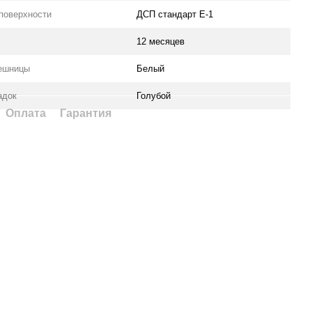
поверхности
ДСП стандарт Е-1
12 месяцев
ешницы
Белый
адок
Голубой
Оплата
Гарантия