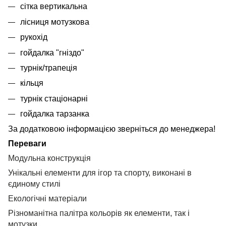
сітка вертикальна
лісниця мотузкова
рукохід
гойдалка "гніздо"
турнік/трапеція
кільця
турнік стаціонарні
гойдалка тарзанка
За додатковою
інформацією зверніться до менеджера!
Переваги
Модульна конструкція
Унікальні елементи для ігор та спорту, виконані в
єдиному стилі
Екологічні матеріали
Різноманітна палітра кольорів як елементи, так і
мотузки.