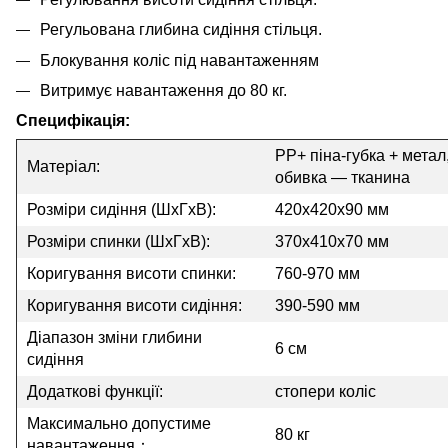
Регульована глибина сидіння стільця.
Блокування коліс під навантаженням
Витримує навантаження до 80 кг.
Специфікація:
PP+ піна-губка + метал
Матеріал:
обивка — тканина
Розміри сидіння (ШхГхВ):
420x420x90 мм
Розміри спинки (ШхГхВ):
370x410x70 мм
Коригування висоти спинки:
760-970 мм
Коригування висоти сидіння:
390-590 мм
Діапазон зміни глибини
6 см
сидіння
Додаткові функції:
стопери коліс
Максимально допустиме
80 кг
навантаження：