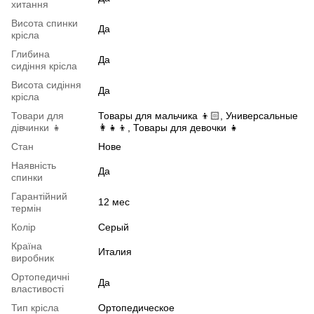
хитання
Висота спинки
Да
крісла
Глибина
Да
сидіння крісла
Висота сидіння
Да
крісла
Товари для
Товары для мальчика 👦🏻, Универсальные
дівчинки 👧
👩👧👦, Товары для девочки 👧
Стан
Нове
Наявність
Да
спинки
Гарантійний
12 мес
термін
Колір
Серый
Країна
Италия
виробник
Ортопедичні
Да
властивості
Тип крісла
Ортопедическое