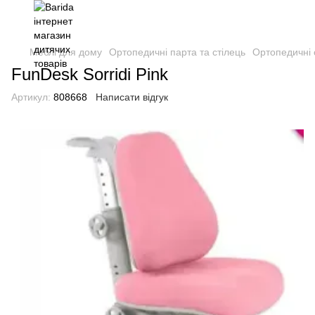
Меблі для дому
Ортопедичні парта та стілець
Ортопедичні с
FunDesk Sorridi Pink
Артикул:
808668
Написати відгук