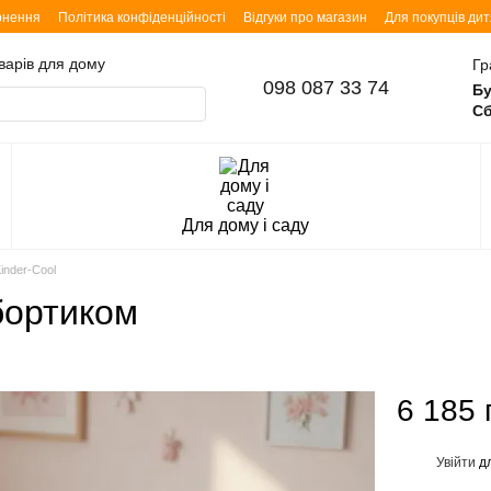
рнення
Політика конфіденційності
Відгуки про магазин
Для покупців ди
оварів для дому
Гр
098 087 33 74
Бу
Сб
Для дому і саду
inder-Cool
 бортиком
6 185 
Увійти
дл
%