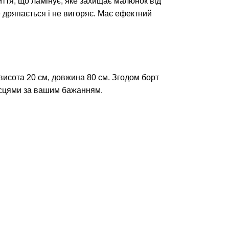
иття, що ламінує, яке захищає малюнок від
дряпається і не вигоряє. Має ефектний
 висота 20 см, довжина 80 см. Згодом борт
ісцями за вашим бажанням.