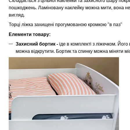
Складається з цільної наклейки та захисного шару покр
пошкоджень. Ламіновану наклейку можна мити, вона не 
вигляд.
Торці ліжка захищені прогумованою кромкою "в паз"
Елементи товару:
Захисний бортик -
іде в комплекті з ліжечком. Його
можна відкрутити. Бортик та спинку можна міняти м