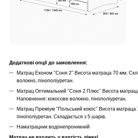
Додаткові опції до замовлення:
Матрац Економ "Соня 2" Висота матраца 70 мм. Скла
волокно, пінополіуретан.
Матрац Оптимальний "Соня 2 Плюс" Висота матраца 
Наповнення: кокосове волокно, пінополіуретан.
Матрац Преміум "Польський кокос" Висота матраца 
пінополіуретан. Складається з 5 шарів.
Наматрацник водонепроникний
Матрац не входить у вартість ліжка!