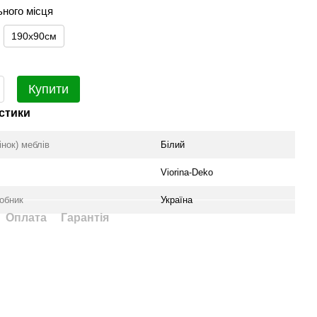
ьного місця
190х90см
Купити
стики
інок) меблів
Білий
Viorina-Deko
робник
Україна
Оплата
Гарантія