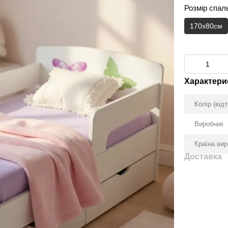
Розмір спал
170x80см
Характери
Колір (відт
Виробник
Країна ви
Доставка