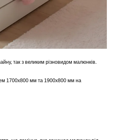
айну, так з великим різновидом малюнків.
сцем 1700х800 мм та 1900х800 мм на