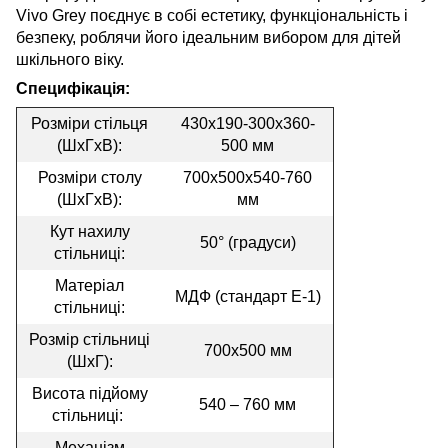
Vivo Grey поєднує в собі естетику, функціональність і
безпеку, роблячи його ідеальним вибором для дітей
шкільного віку.
Специфікація:
Розміри стільця
430x190-300x360-
(ШхГхВ):
500 мм
Розміри столу
700x500x540-760
(ШхГхВ):
мм
Кут нахилу
50° (градуси)
стільниці:
Матеріал
МДФ (стандарт Е-1)
стільниці:
Розмір стільниці
700х500 мм
(ШхГ):
Висота підйому
540 – 760 мм
стільниці:
Механізм