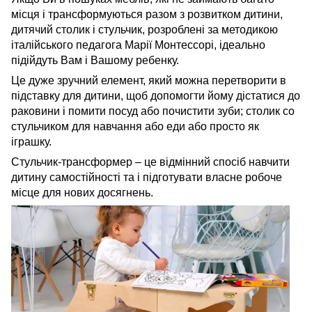
місця і трансформуються разом з розвитком дитини,
дитячий столик і стульчик, розроблені за методикою
італійського педагога Марії Монтессорі, ідеально
підійдуть Вам і Вашому ребенку.
Це дуже зручний елемент, який можна перетворити в
підставку для дитини, щоб допомогти йому дістатися до
раковини і помити посуд або почистити зуби; столик со
стульчиком для навчання або еди або просто як
іграшку.
Стульчик-трансформер – це відмінний спосіб навчити
дитину самостійності та і підготувати власне робоче
місце для нових досягнень.